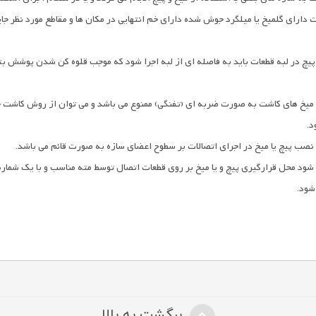
داراي گلمیخ یا میلگرد جوش شده داراي خم انتهایی در مکان ها و مقاطع مورد نظر جا
پیچ در لبه قطعات باید به فاصله اي از لبه اجرا شود که موجب قلوه کن شدن پوشش ب
 میخ هاي کاشت به صورت ضربه اي (تفنگی) ممنوع می باشد و می توان از روش کاشت
د.
یه نصب پیچ یا میخ در اجراي اتصالات بر سطوح اعضاي سازه به صورت قائم می باشد.
شود محل قرارگیري پیچ و یا میخ بر روي قطعات اتصال توسط مته مناسب و با یک شماره 
شود.
برگشت به بالا