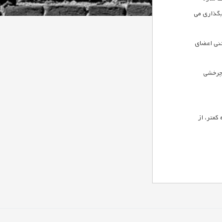
یگذاري می
تنی اعضاي
 چرخشی
کمتر، از