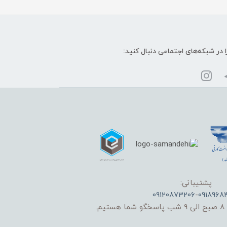
ا در شبکه‌های اجتماعی دنبال کنید:
پشتیبانی:
09120873206
-
0918968