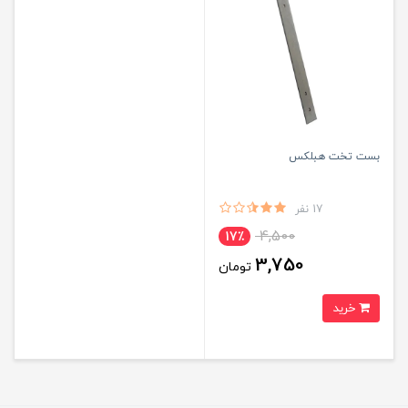
بست تخت هبلکس
17 نفر
4,500
17٪
3,750
تومان
خرید