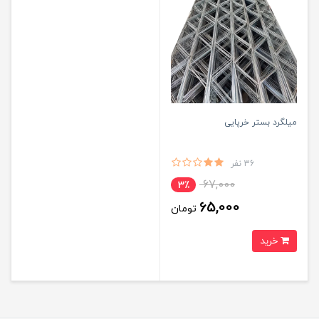
میلگرد بستر خرپایی
36 نفر
67,000
3٪
65,000
تومان
خرید