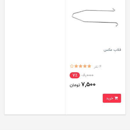
قلاب عکس
4 نفر
8,000
7٪
7,500
تومان
خرید