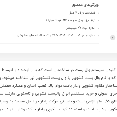
ویژگی‌های محصول
ضخامت ورق: 2 میل
نوع ورق: ورق سیاه st37 فولاد مبارکه
اندازه لبه: 70 میلیمتر
اندازه جان: 11.5، 14.5، 16.5، 21.5 و تمام اندازه های سفارشی
کلیدی سیستم وال پست در ساختمان است که برای ایجاد درز انبساط و ک
که با نام وال پست کشویی یا وال پست تلسکوپی نیز شناخته میشود، بی
 ساختار مقاوم کشویی وادار باعث دوام بالا، نصب آسان و عملکرد م
ی اجرای اصولی و خرید مستقیم انواع والپست کشویی و تلسکوپی مارکت سا
دیوار با دهانه های بالای چهار متر و بازشوهای بالای 2/5 متر الزامی است و بایستی حرکت وادا