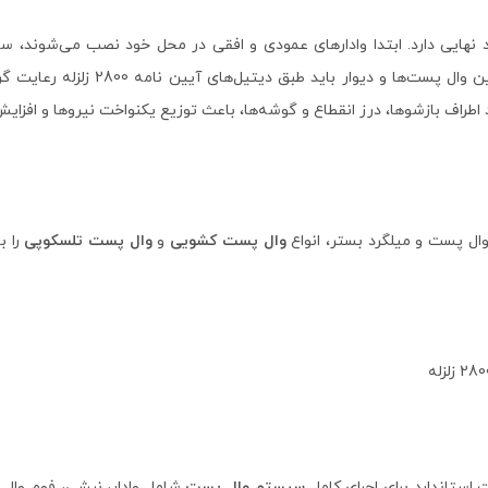
نهایی دارد. ابتدا وادارهای عمودی و افقی در محل خود نصب می‌شوند،
محکم می‌شود. فاصله مجاز بین وال 
 اطراف بازشوها، درز انقطاع و گوشه‌ها، باعث توزیع یکنواخت نیروها و افزایش
وال پست و میلگرد بستر، انواع
وال پست کشویی
و
وال پست تلسکوپی
را ب
 استاندارد برای اجرای کامل
سیستم وال پست
شامل وادار، نبشی، فوم وال