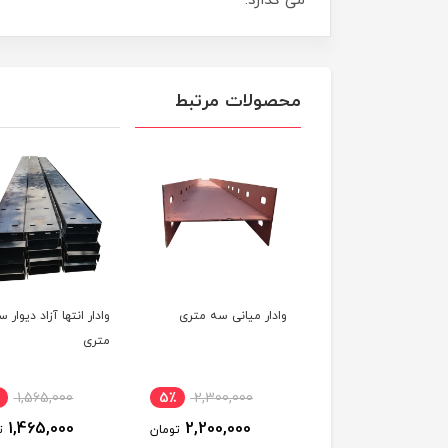
می گذارد.
محصولات مرتبط
ار میانی سه متری
وادار انتها آزاد دیوار سه
میلگرد بستر نردبانی
متری
35,000
7٪
1,565,000
5٪
2,300,000
32,000
1,465,000
2,200,000
تومان
تومان
ت