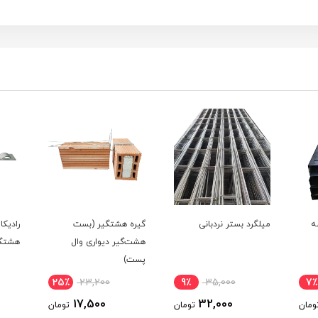
گیره هشتگیر (بست
رادیکالی دوطرفه | بست
قطعه ن
هشت‌گیر دیواری وال
هشتگیر
پست)
12٪
13,498
25٪
23,200
9٪
12,000
17,500
ومان
تومان
تومان