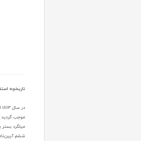
تاریخچه استفا
در
میلگرد بستر 
ششم آیین‌نامه 2800 زلزله، استفاده از میلگرد بستر و وال پس