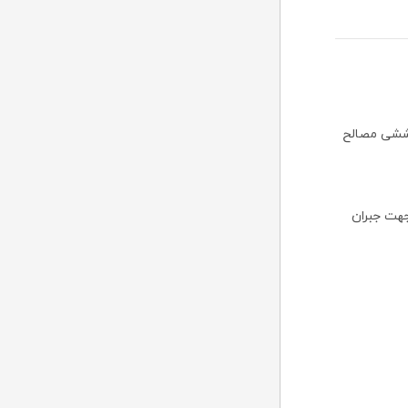
کششی مصالح
جهت جبران