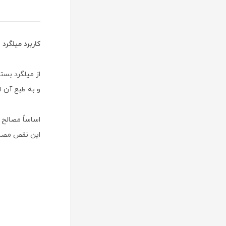
کاربرد میلگر
از میلگرد بس
و به طبع آن اف
اساساً مصالح 
این نقص مصالح