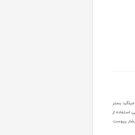
د میلگرد بستر
مان‏ها مورداستفاده قرار گیرد، سپس در سال 1392 شمسی استفاده از
نتشار پیوست