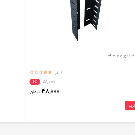
منقطع ورق سیاه
9 نفر
51,000
6٪
48,000
تومان