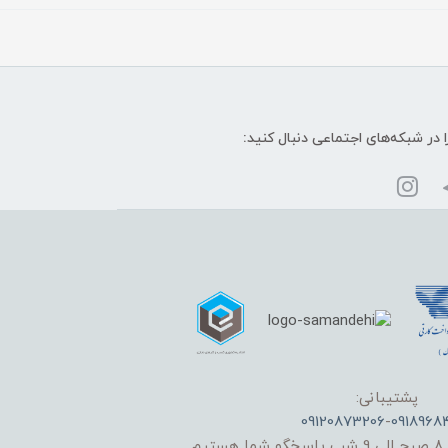
ا در شبکه‌های اجتماعی دنبال کنید:
پشتیبانی:
09120873206
-
0918968