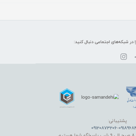
ا در شبکه‌های اجتماعی دنبال کنید:
پشتیبانی:
09120873206
-
0918968