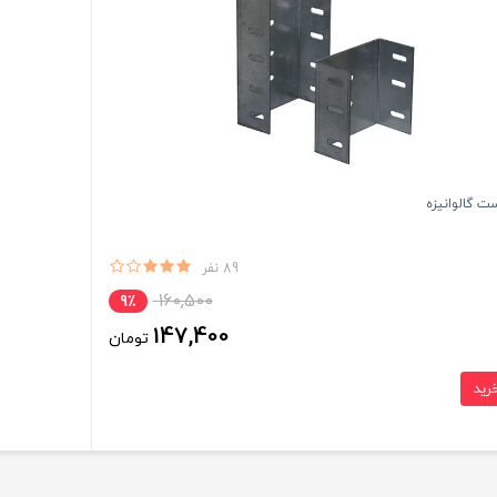
ت گالوانیزه
89 نفر
160,500
9٪
147,400
تومان