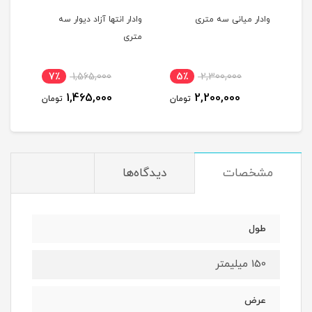
وادار میانی سه متری
وادار انتها آزاد دیوار سه
نبشی
متری
7٪
1,565,000
5٪
2,300,000
9
1,465,000
2,200,000
مان
تومان
تومان
مشخصات
دیدگاه‌ها
طول
150 میلیمتر
عرض