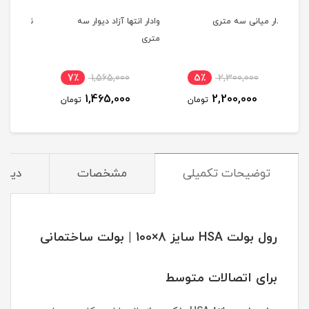
وادار انتها آزاد دیوار سه
نبشی منقطع تقویت شده
نبش
متری
6٪
90,000
7٪
1,565,000
5
85,000
1,465,000
ومان
تومان
تومان
توضیحات تکمیلی
مشخصات
دیدگا
رول بولت HSA سایز 8×100 | بولت ساختمانی
برای اتصالات متوسط