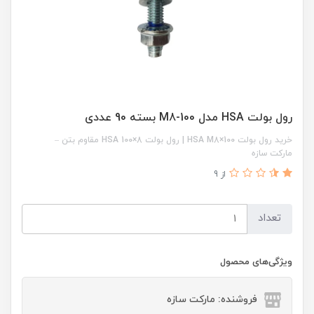
رول بولت HSA مدل 100-M8 بسته 90 عددی
خرید رول بولت HSA M8×100 | رول بولت 8×100 HSA مقاوم بتن –
مارکت سازه
از 9
تعداد
ویژگی‌های محصول
فروشنده: مارکت سازه