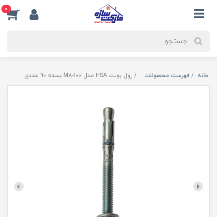
0
خانه
فهرست محصولات
رول بولت HSA مدل 100-M8 بسته 90 عددی