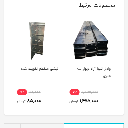
محصولات مرتبط
وادار انتها آزاد دیوار سه
نبشی منقطع تقویت شده
نبشی
متری
6٪
90,000
7٪
1,565,000
5
85,000
1,465,000
مان
تومان
تومان