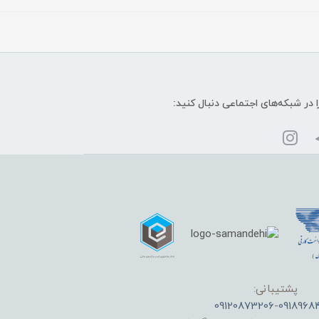
ا در شبکه‌های اجتماعی دنبال کنید:
پشتیبانی:
09120873206
-
0918968