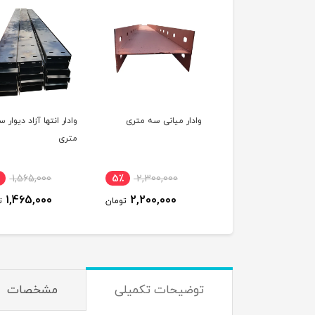
وادار میانی سه متری
وادار انتها آزاد دیوار سه
نبشی منقطع ت
متری
,000
7٪
1,565,000
5٪
2,300,000
000
1,465,000
2,200,000
تومان
تومان
توضیحات تکمیلی
مشخصات