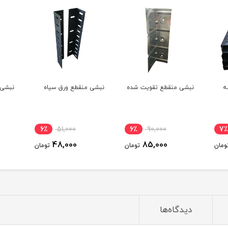
قویت شده
نبشی منقطع ورق سیاه
نبشی منقطع گالوانیزه
9٪
90,000
6٪
51,000
6٪
90
82,000
48,000
85,
تومان
تومان
تومان
دیدگاه‌ها